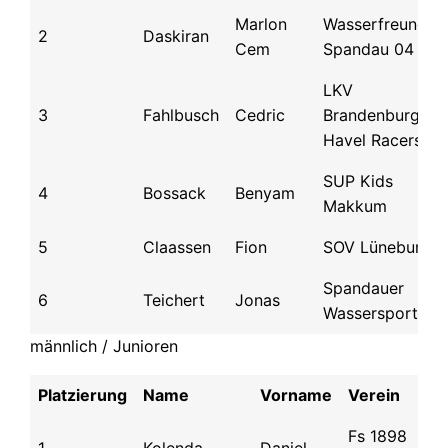
Marlon
Wasserfreunde
2
Daskiran
Cem
Spandau 04
LKV
3
Fahlbusch
Cedric
Brandenburg /
Havel Racers
SUP Kids
4
Bossack
Benyam
Makkum
5
Claassen
Fion
SOV Lüneburg
Spandauer
6
Teichert
Jonas
Wassersportclu
männlich / Junioren
Platzierung
Name
Vorname
Verein
Fs 1898