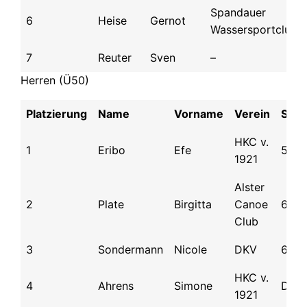
Spandauer
6
Heise
Gernot
Wassersportclub
7
Reuter
Sven
–
Herren (Ü50)
Platzierung
Name
Vorname
Verein
Sta
HKC v.
1
Eribo
Efe
52
1921
Alster
2
Plate
Birgitta
Canoe
62
Club
3
Sondermann
Nicole
DKV
69
HKC v.
4
Ahrens
Simone
DNS
1921