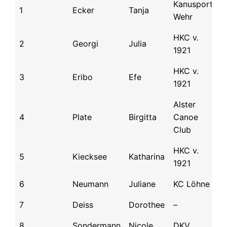
Kanusport
1
Ecker
Tanja
9
Wehr
HKC v.
2
Georgi
Julia
2
1921
HKC v.
3
Eribo
Efe
5
1921
Alster
4
Plate
Birgitta
Canoe
6
Club
HKC v.
5
Kiecksee
Katharina
5
1921
6
Neumann
Juliane
KC Löhne
5
7
Deiss
Dorothee
–
6
8
Sondermann
Nicole
DKV
6