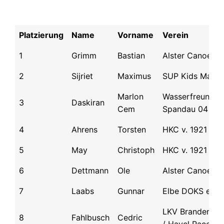
Platzierung
Name
Vorname
Verein
1
Grimm
Bastian
Alster Canoe Cl
2
Sijriet
Maximus
SUP Kids Makk
Marlon
Wasserfreunde
3
Daskiran
Cem
Spandau 04
4
Ahrens
Torsten
HKC v. 1921
5
May
Christoph
HKC v. 1921
6
Dettmann
Ole
Alster Canoe Cl
7
Laabs
Gunnar
Elbe DOKS e.V.
LKV Brandenbu
8
Fahlbusch
Cedric