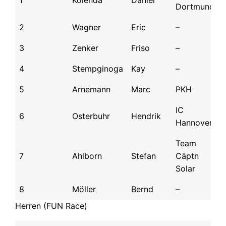
1
Kolenda
Daniel
Dortmund
2
Wagner
Eric
–
3
Zenker
Friso
–
4
Stempginoga
Kay
–
5
Arnemann
Marc
PKH
IC
6
Osterbuhr
Hendrik
Hannover
Team
7
Ahlborn
Stefan
Cäptn
Solar
8
Möller
Bernd
–
Herren (FUN Race)