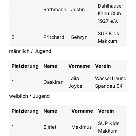
Dahlhauser
1
Rathmann
Justin
60
Kanu Club
1927 e.V.
SUP Kids
2
Pritchard
Selwyn
59
Makkum
männlich / Jugend
Platzierung
Name
Vorname
Verein
Laila
Wasserfreunde
1
Daskiran
Joyce
Spandau 04
weiblich / Jugend
Platzierung
Name
Vorname
Verein
SUP Kids
1
Sijriet
Maximus
Makkum