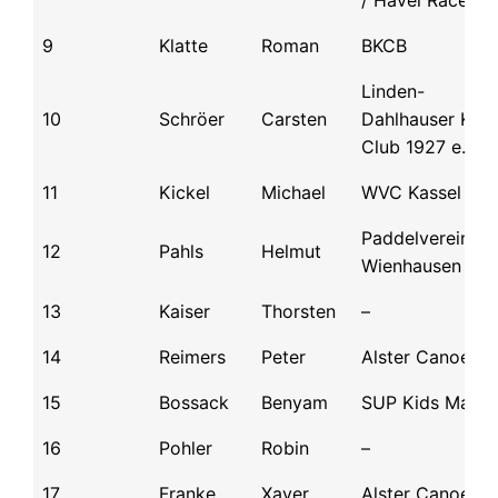
/ Havel Racers
9
Klatte
Roman
BKCB
Linden-
10
Schröer
Carsten
Dahlhauser Kan
Club 1927 e.V.
11
Kickel
Michael
WVC Kassel
Paddelvereinig
12
Pahls
Helmut
Wienhausen
13
Kaiser
Thorsten
–
14
Reimers
Peter
Alster Canoe Cl
15
Bossack
Benyam
SUP Kids Makk
16
Pohler
Robin
–
17
Franke
Xaver
Alster Canoe Cl