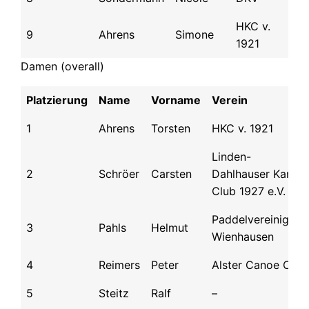
HKC v.
9
Ahrens
Simone
D
1921
Damen (overall)
Platzierung
Name
Vorname
Verein
1
Ahrens
Torsten
HKC v. 1921
Linden-
2
Schröer
Carsten
Dahlhauser Kanu
Club 1927 e.V.
Paddelvereinigung
3
Pahls
Helmut
Wienhausen
4
Reimers
Peter
Alster Canoe Club
5
Steitz
Ralf
–