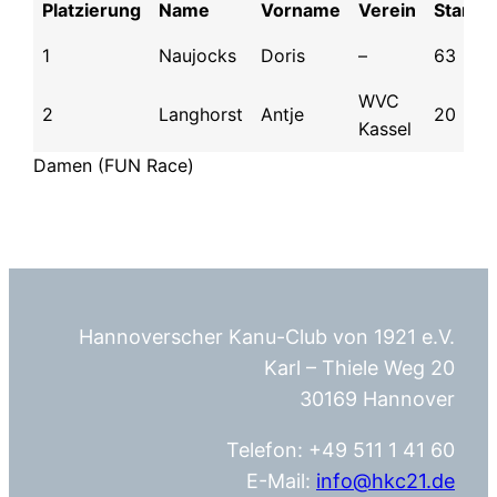
Platzierung
Name
Vorname
Verein
Start
1
Naujocks
Doris
–
63
WVC
2
Langhorst
Antje
20
Kassel
Damen (FUN Race)
Hannoverscher Kanu-Club von 1921 e.V.
Karl – Thiele Weg 20
30169 Hannover
Telefon: +49 511 1 41 60
E-Mail:
info@hkc21.de