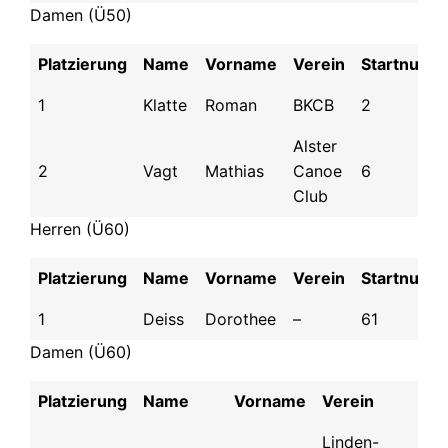
Damen (Ü50)
Platzierung
Name
Vorname
Verein
Startnumm
1
Klatte
Roman
BKCB
2
Alster
2
Vagt
Mathias
Canoe
6
Club
Herren (Ü60)
Platzierung
Name
Vorname
Verein
Startnumm
1
Deiss
Dorothee
–
61
Damen (Ü60)
Platzierung
Name
Vorname
Verein
St
Linden-